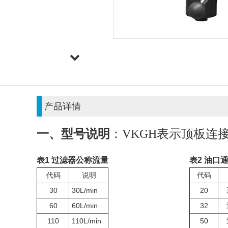
产品详情
一、型号说明
：VKGH表示顶板连
表1 过滤器公称流量
表2 油口
代码
说明
代码
30
30L/min
20
60
60L/min
32
110
110L/min
50