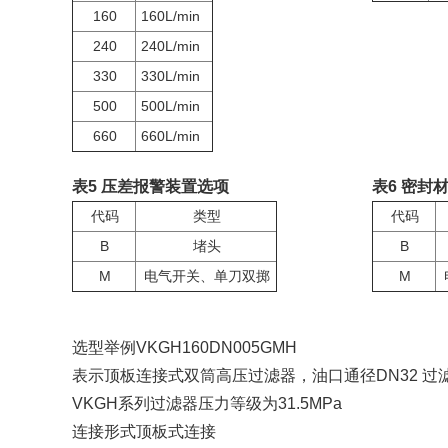
160
160L/min
240
240L/min
330
330L/min
500
500L/min
660
660L/min
表5 压差报警装置选项
表6 密封
代码
类型
代码
B
堵头
B
M
电气开关、单刀双掷
M
选型举例VKGH160DN005GMH
表示顶板连接式双筒高压过滤器，油口通径DN32 过
VKGH系列过滤器压力等级为31.5MPa
连接形式顶板式连接