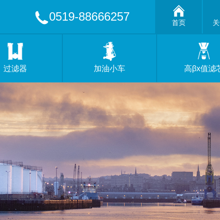
0519-88666257
首页
关
过滤器
加油小车
高βx值滤