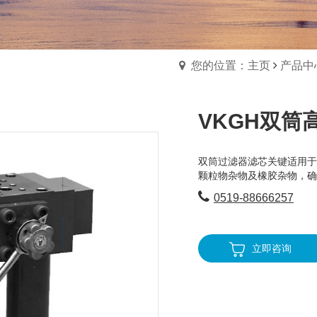
您的位置：主页
产品中
VKGH双筒
双筒过滤器滤芯关键适用于
颗粒物杂物及橡胶杂物，确
0519-88666257
立即咨询