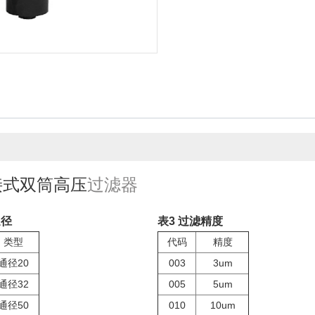
接式双筒高压
过滤器
通径
表3 过滤精度
类型
代码
精度
通径20
003
3um
通径32
005
5um
通径50
010
10um