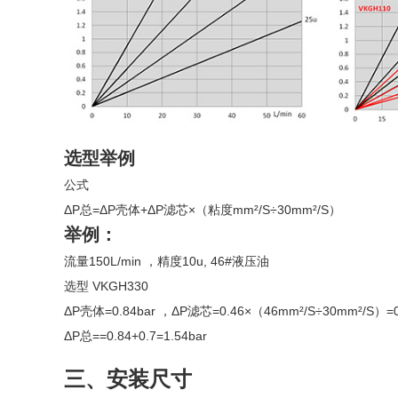
选型举例
公式
ΔP总=ΔP壳体+ΔP滤芯×（粘度mm²/S÷30mm²/S）
举例：
流量150L/min ，精度10u, 46#液压油
选型 VKGH330
ΔP壳体=0.84bar ，ΔP滤芯=0.46×（46mm²/S÷30mm²/S）=0
ΔP总==0.84+0.7=1.54bar
三、安装尺寸