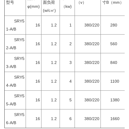
型号
面负荷
（v）
寸B（mm）
φ(mm)
（kw)
(w/c㎡)
SRY5
16
1.2
1
380/220
280
1-A/B
SRY5
16
1.2
2
380/220
560
2-A/B
SRY5
16
1.2
3
380/220
840
3-A/B
SRY5
16
1.2
4
380/220
1100
4-A/B
SRY5
16
1.2
5
380/220
1380
5-A/B
SRY5
16
1.2
6
380/220
1660
6-A/B