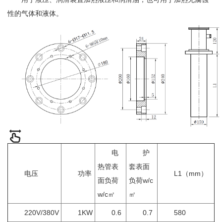
性的气体和液体。
电
护
热管表
套表面
电压
功率
L1（mm）
面负荷
负荷w/c
w/c㎡
㎡
220V/380V
1KW
0.6
0.7
580