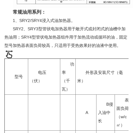
常规油用系列：
1、SRY2/SRY4浸入式油加热器。
SRY2、SRY3型管状电加热器用于敞开式或封闭式的油槽中加
热油用；SRY4型管状电加热器组件用于加热流动或循环的油，固定
型号加热器表面负荷较高，只适用于受热效果好的油液中使用。
功
电压
率
外形及安装尺寸（毫
型号
（伏）
（千
米）
瓦）
表
B侵
面负荷
A
入油中
（w/c
长
㎡）