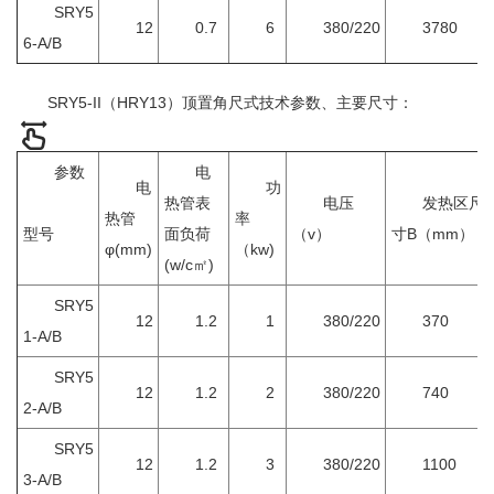
SRY5
12
0.7
6
380/220
3780
6-A/B
SRY5-II（HRY13）顶置角尺式技术参数、主要尺寸：
参数
电
电
功
热管表
电压
发热区尺
热管
率
型号
面负荷
（v）
寸B（mm）
φ(mm)
（kw)
(w/c㎡)
SRY5
12
1.2
1
380/220
370
1-A/B
SRY5
12
1.2
2
380/220
740
2-A/B
SRY5
12
1.2
3
380/220
1100
3-A/B