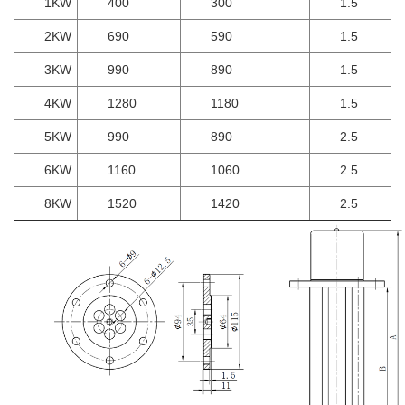
1KW
400
300
1.5
2KW
690
590
1.5
3KW
990
890
1.5
4KW
1280
1180
1.5
5KW
990
890
2.5
6KW
1160
1060
2.5
8KW
1520
1420
2.5