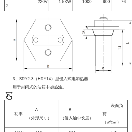
220V
1.5KW
1000
900
76
2
3、SRY2-3（HRY14）型侵入式电加热器
用于封闭式的油箱中加热油。
表面负
A
B
功率
荷
（外形尺寸）
（侵入油中长度）
（w/c㎡）