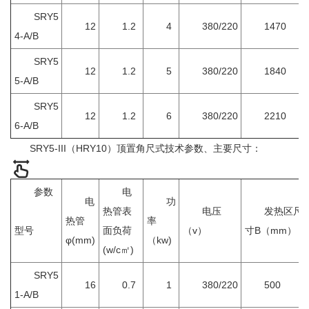
SRY5
12
1.2
4
380/220
1470
4-A/B
SRY5
12
1.2
5
380/220
1840
5-A/B
SRY5
12
1.2
6
380/220
2210
6-A/B
SRY5-III（HRY10）顶置角尺式技术参数、主要尺寸：
参数
电
电
功
热管表
电压
发热区尺
热管
率
型号
面负荷
（v）
寸B（mm）
φ(mm)
（kw)
(w/c㎡)
SRY5
16
0.7
1
380/220
500
1-A/B